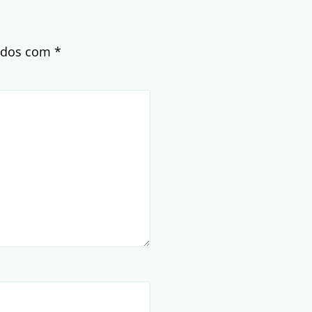
cados com
*