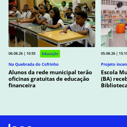
06.08.26 | 10:55
05.08.26 | 15:1
Educação
Na Quebrada do Cofrinho
Projeto incen
Alunos da rede municipal terão
Escola Mu
oficinas gratuitas de educação
(BA) rece
financeira
Bibliotec