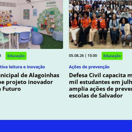
0
05.08.26 | 15:00
Educação
Educação
tiva leitura e inovação
Ações de prevenção
nicipal de Alagoinhas
Defesa Civil capacita m
be projeto inovador
mil estudantes em julh
a Futuro
amplia ações de preve
escolas de Salvador