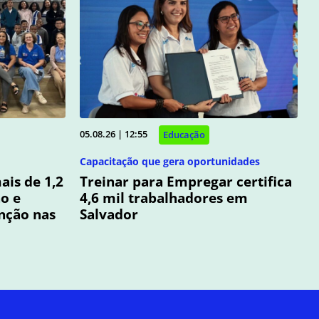
05.08.26 | 12:55
Educação
Capacitação que gera oportunidades
ais de 1,2
Treinar para Empregar certifica
o e
4,6 mil trabalhadores em
nção nas
Salvador