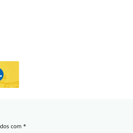
cados com
*