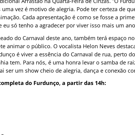
adicional Arrastão na Quarta-Feira de Cinzas. “O Furd
is uma vez é motivo de alegria. Pode ter certeza de 
imação. Cada apresentação é como se fosse a primei
e eu só tenho a agradecer por viver isso mais um ano
ado do Carnaval deste ano, também terá espaço n
te animar o público. O vocalista Helon Neves destac
rdunço é viver a essência do Carnaval de rua, perto d
hia tem. Para nós, é uma honra levar o samba de raiz
ai ser um show cheio de alegria, dança e conexão co
ompleta do Furdunço, a partir das 14h: