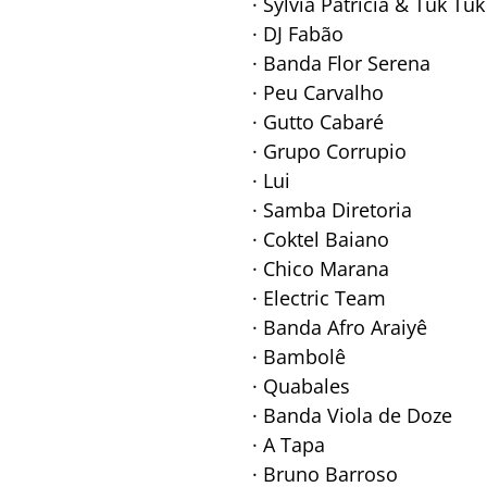
· Sylvia Patrícia & Tuk Tu
· DJ Fabão
· Banda Flor Serena
· Peu Carvalho
· Gutto Cabaré
· Grupo Corrupio
· Lui
· Samba Diretoria
· Coktel Baiano
· Chico Marana
· Electric Team
· Banda Afro Araiyê
· Bambolê
· Quabales
· Banda Viola de Doze
· A Tapa
· Bruno Barroso