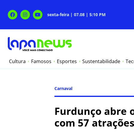
sexta-feira | 07.08 | 5:10 PM
Cultura
Famosos
Esportes
Sustentabilidade
Tec
Carnaval
Furdunço abre o
com 57 atrações