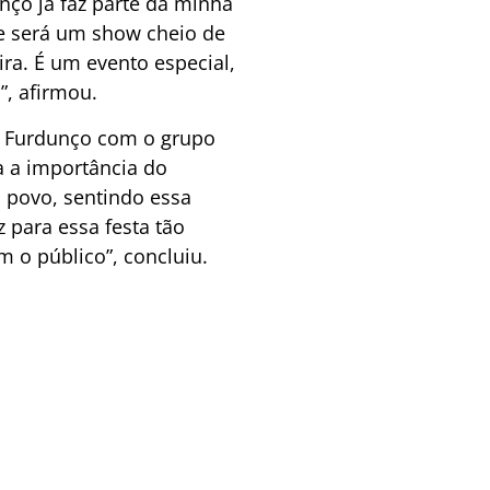
unço já faz parte da minha
que será um show cheio de
ra. É um evento especial,
”, afirmou.
o Furdunço com o grupo
a a importância do
o povo, sentindo essa
 para essa festa tão
m o público”, concluiu.