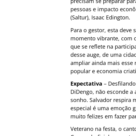
precisam se preparar par
pessoas e impacto econôm
(Saltur), Isaac Edington.
Para o gestor, esta deve 
momento vibrante, com oc
que se reflete na partici
desse auge, de uma cidade
ampliar ainda mais esse 
popular e economia criat
Expectativa
– Desfilando 
DiDengo, não esconde a a
sonho. Salvador respira 
especial é uma emoção gi
muito felizes em fazer par
Veterano na festa, o cant