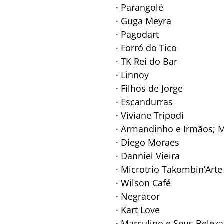
· Parangolé
· Guga Meyra
· Pagodart
· Forró do Tico
· TK Rei do Bar
· Linnoy
· Filhos de Jorge
· Escandurras
· Viviane Tripodi
· Armandinho e Irmãos; 
· Diego Moraes
· Danniel Vieira
· Microtrio Takombin’Arte
· Wilson Café
· Negracor
· Kart Love
· Marculino e Seus Beleza