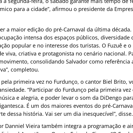
a a segunda-feira, o sábado garante mais tempo de fe
ico para a cidade”, afirmou o presidente da Empre
ser a maior edição do pré-Carnaval da última década.
upação intensa dos espaços públicos, diversidade c
pação popular e no interesse dos turistas. O Fuzuê e
 viva, criativa e protagonista no cenário nacional. P
movimento, consolidando Salvador como referência a
iva”, completou.
pela primeira vez no Furdunço, o cantor Biel Brito, v
nsiedade. “Participar do Furdunço pela primeira vez 
música e alegria, e poder levar o som da DiDengo pa
gantesca. É um dos maiores eventos do pré-Carnaval
te dessa história. Vai ser um dia inesquecível”, disse.
or Danniel Vieira também integra a programação e ai