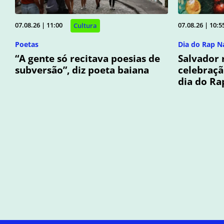
07.08.26 | 11:00
07.08.26 | 10:5
Cultura
Poetas
Dia do Rap N
“A gente só recitava poesias de
Salvador 
subversão”, diz poeta baiana
celebraç
dia do Ra