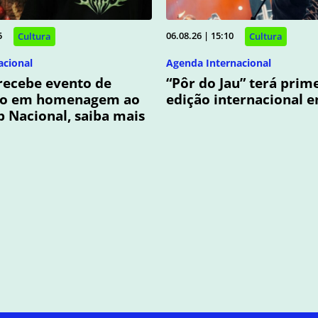
5
06.08.26 | 15:10
Cultura
Cultura
acional
Agenda Internacional
recebe evento de
“Pôr do Jau” terá prim
ão em homenagem ao
edição internacional 
p Nacional, saiba mais