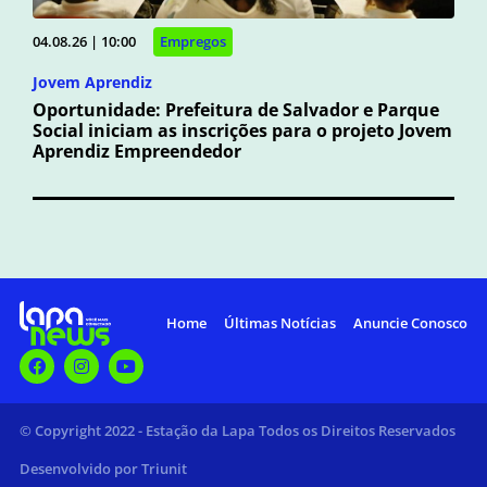
04.08.26 | 10:00
Empregos
Jovem Aprendiz
Oportunidade: Prefeitura de Salvador e Parque
Social iniciam as inscrições para o projeto Jovem
Aprendiz Empreendedor
Home
Últimas Notícias
Anuncie Conosco
© Copyright 2022 - Estação da Lapa Todos os Direitos Reservados
Desenvolvido por Triunit