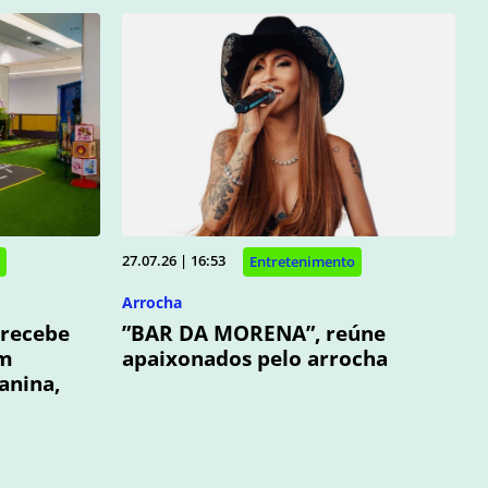
27.07.26 | 16:53
Entretenimento
Arrocha
 recebe
”BAR DA MORENA”, reúne
om
apaixonados pelo arrocha
anina,