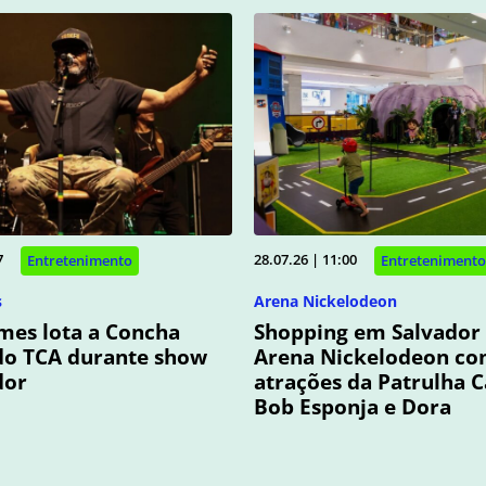
7
28.07.26 | 11:00
Entretenimento
Entretenimento
s
Arena Nickelodeon
mes lota a Concha
Shopping em Salvador
do TCA durante show
Arena Nickelodeon c
dor
atrações da Patrulha C
Bob Esponja e Dora