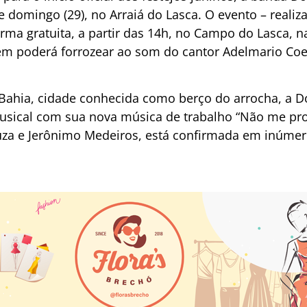
domingo (29), no Arraiá do Lasca. O evento – realiza
rma gratuita, a partir das 14h, no Campo do Lasca, n
ém poderá forrozear ao som do cantor Adelmario Coe
 Bahia, cidade conhecida como berço do arrocha, a 
usical com sua nova música de trabalho “Não me pro
uza e Jerônimo Medeiros, está confirmada em inúme