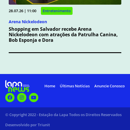
28.07.26 | 11:00
Entretenimento
Arena Nickelodeon
Shopping em Salvador recebe Arena
Nickelodeon com atrações da Patrulha Canina,
Bob Esponja e Dora
Home
Últimas Notícias
Anuncie Conosco
© Copyright 2022 - Estação da Lapa Todos os Direitos Reservados
Desenvolvido por Triunit