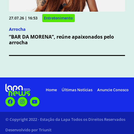
27.07.26 | 16:53
Entretenimento
Arrocha
”BAR DA MORENA”, reúne apaixonados pelo
arrocha
Home
Últimas Notícias
Anuncie Conosco
© Copyright 2022 - Estação da Lapa Todos os Direitos Reservados
Desenvolvido por Triunit