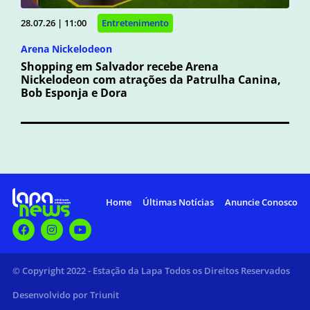
28.07.26 | 11:00
Entretenimento
Arena Nickelodeon
Shopping em Salvador recebe Arena
Nickelodeon com atrações da Patrulha Canina,
Bob Esponja e Dora
Home
Últimas Notícias
Anuncie Conosco
© Copyright 2022 - Estação da Lapa Todos os Direitos Reservados
Desenvolvido por Triunit