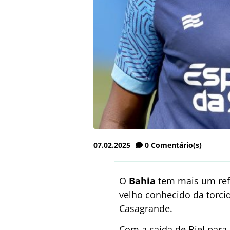
07.02.2025
0
Comentário(s)
O
Bahia
tem mais um refo
velho conhecido da torcid
Casagrande.
Com a saída de Biel para 