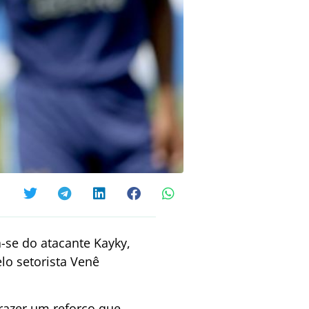
-se do atacante Kayky,
elo setorista Venê
trazer um reforço que