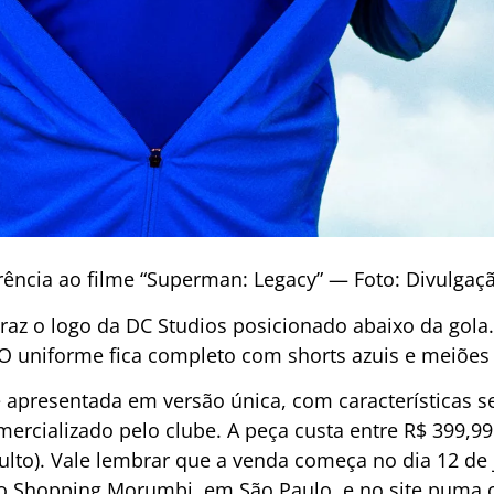
ência ao filme “Superman: Legacy” — Foto: Divulgaçã
 traz o logo da DC Studios posicionado abaixo da gol
O uniforme fica completo com shorts azuis e meiões
 apresentada em versão única, com características
mercializado pelo clube.
A peça custa entre R$ 399,99
ulto)
. Vale lembrar que a venda começa no dia 12 de ju
no Shopping Morumbi, em São Paulo, e no site puma.