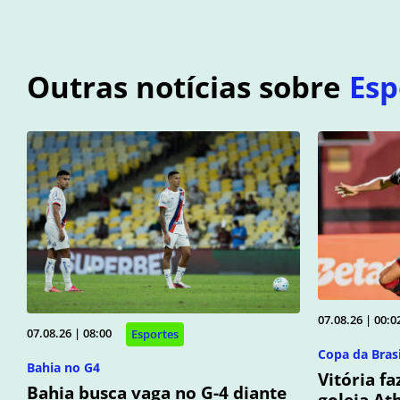
Outras notícias sobre
Esp
07.08.26 | 00:0
07.08.26 | 08:00
Esportes
Copa da Brasi
Bahia no G4
Vitória f
Bahia busca vaga no G-4 diante
goleia At