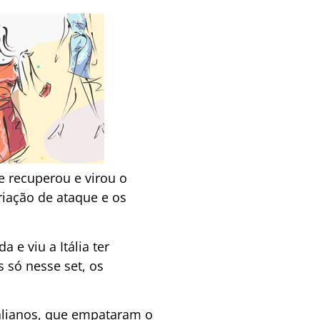
e recuperou e virou o
riação de ataque e os
 e viu a Itália ter
s só nesse set, os
talianos, que empataram o