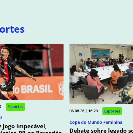
ortes
2
Esportes
06.08.26 | 16:20
Esportes
l
Copa do Mundo Feminina
az jogo impecável,
Debate sobre legado so
hletico-PR no Barradão