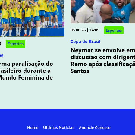
05.08.26 | 14:05
Esportes
Copa do Brasil
0
Esportes
Neymar se envolve e
na
discussão com dirigen
rma paralisação do
Remo após classificaç
rasileiro durante a
Santos
Mundo Feminina de
Home
Últimas Notícias
Anuncie Conosco