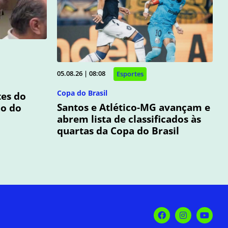
05.08.26 | 08:08
Esportes
m
Copa do Brasil
tes do
Santos e Atlético-MG avançam e
ão do
abrem lista de classificados às
quartas da Copa do Brasil