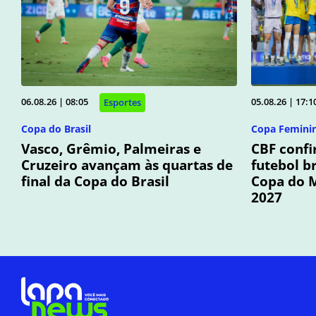
06.08.26 | 08:05
05.08.26 | 17:1
Esportes
Copa do Brasil
Copa Femini
Vasco, Grêmio, Palmeiras e
CBF confi
Cruzeiro avançam às quartas de
futebol b
final da Copa do Brasil
Copa do 
2027