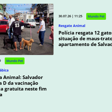
30.07.26 | 11:25
Mundo Pet
Resgate Animal
Polícia resgata 12 gat
situação de maus-trat
apartamento de Salva
0
Mundo Pet
ábica
 Animal: Salvador
ia D da vacinação
ca gratuita neste fim
a