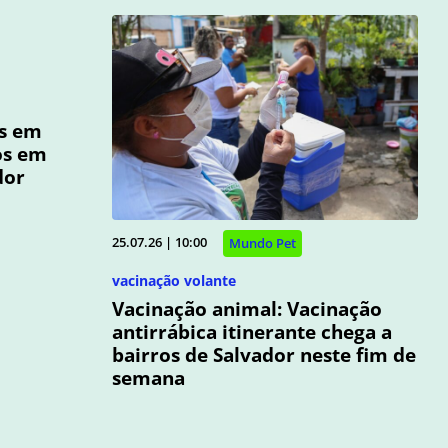
os em
os em
dor
25.07.26 | 10:00
Mundo Pet
vacinação volante
Vacinação animal: Vacinação
antirrábica itinerante chega a
bairros de Salvador neste fim de
semana