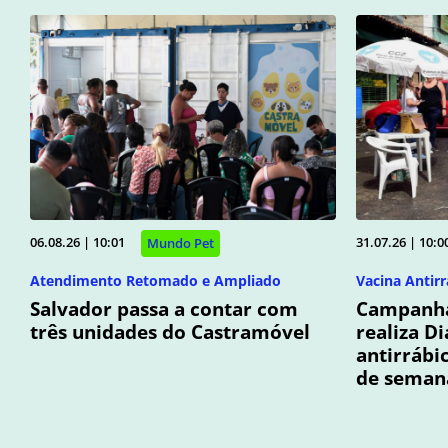
06.08.26 | 10:01
31.07.26 | 10:0
Mundo Pet
Atendimento Retomado e Ampliado
Vacina Antirr
Salvador passa a contar com
Campanha
três unidades do Castramóvel
realiza D
antirrábi
de seman