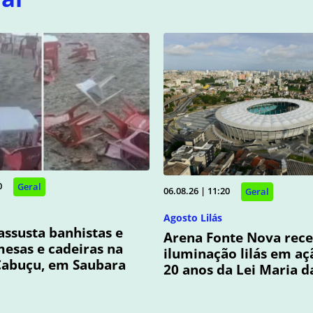
0
Geral
06.08.26 | 11:20
Geral
Agosto Lilás
assusta banhistas e
Arena Fonte Nova rec
esas e cadeiras na
iluminação lilás em aç
Cabuçu, em Saubara
20 anos da Lei Maria 