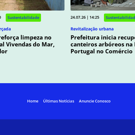
0
24.07.26 | 14:25
Sustentabilidade
Sustentabilida
rçada
Revitalização urbana
eforça limpeza no
Prefeitura inicia recu
al Vivendas do Mar,
canteiros arbóreos na
dor
Portugal no Comércio
Home
Últimas Notícias
Anuncie Conosco