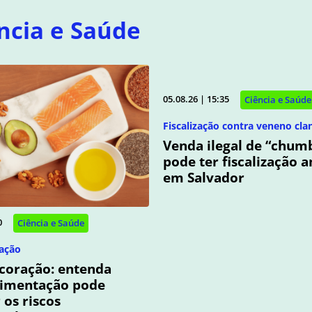
ncia e Saúde
05.08.26 | 15:35
Ciência e Saúde
Fiscalização contra veneno cla
Venda ilegal de “chum
pode ter fiscalização 
em Salvador
0
Ciência e Saúde
ação
coração: entenda
limentação pode
os riscos