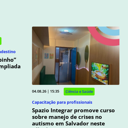
ndestino
binho”
ampliada
04.08.26 | 15:35
Ciência e Saúde
Capacitação para profissionais
Spazio Integrar promove curso
sobre manejo de crises no
autismo em Salvador neste