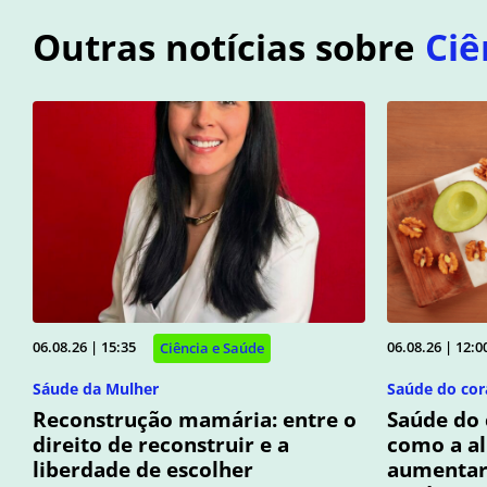
Outras notícias sobre
Ciê
06.08.26 | 15:35
06.08.26 | 12:0
Ciência e Saúde
Sáude da Mulher
Saúde do cor
Reconstrução mamária: entre o
Saúde do 
direito de reconstruir e a
como a a
liberdade de escolher
aumentar 