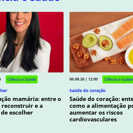
5
06.08.26 | 12:00
Ciência e Saúde
Ciência e Saúde
lher
Saúde do coração
ução mamária: entre o
Saúde do coração: ent
 reconstruir e a
como a alimentação p
 de escolher
aumentar os riscos
cardiovasculares