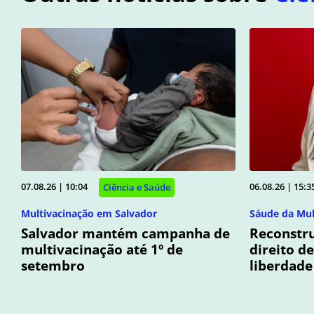
07.08.26 | 10:04
06.08.26 | 15:3
Ciência e Saúde
Multivacinação em Salvador
Sáude da Mu
Salvador mantém campanha de
Reconstr
multivacinação até 1º de
direito de
setembro
liberdade