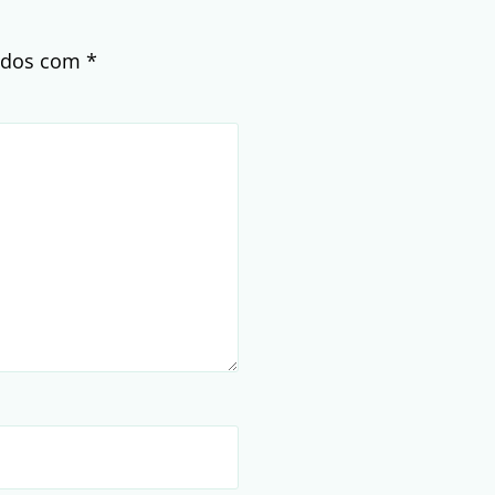
cados com
*