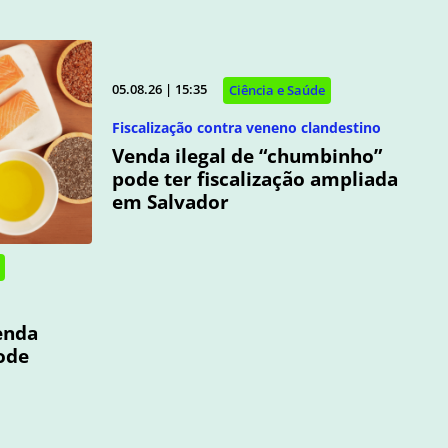
05.08.26 | 15:35
Ciência e Saúde
Fiscalização contra veneno clandestino
Venda ilegal de “chumbinho”
pode ter fiscalização ampliada
em Salvador
enda
ode