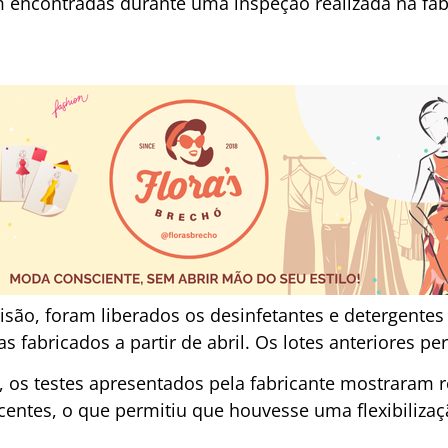
m encontradas durante uma inspeção realizada na fá
isão, foram liberados os desinfetantes e detergent
s fabricados a partir de abril. Os lotes anteriores p
 os testes apresentados pela fabricante mostraram re
centes, o que permitiu que houvesse uma flexibilizaç