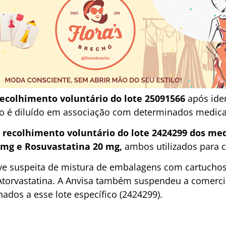
ecolhimento voluntário do lote 25091566
após ide
o é diluído em associação com determinados medic
 recolhimento voluntário do lote 2424299 dos m
40mg e Rosuvastatina 20 mg,
ambos utilizados para c
e suspeita de mistura de embalagens com cartuchos
 Atorvastatina. A Anvisa também suspendeu a comercia
ados a esse lote específico (2424299).