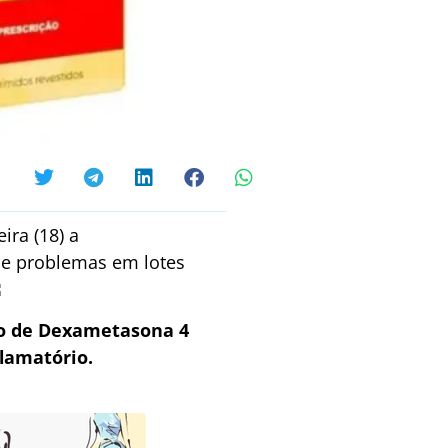
ira (18) a
de problemas em lotes
co de Dexametasona 4
flamatório.