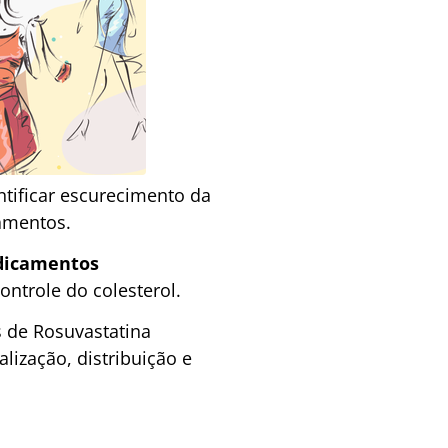
ntificar escurecimento da
amentos.
edicamentos
ontrole do colesterol.
 de Rosuvastatina
lização, distribuição e