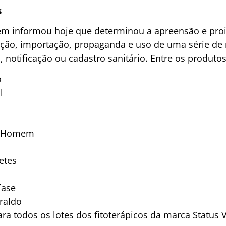
s
ém informou hoje que determinou a apreensão e proib
uição, importação, propaganda e uso de uma série d
o, notificação ou cadastro sanitário. Entre os produto
o
l
o Homem
o
etes
íase
raldo
a todos os lotes dos fitoterápicos da marca Status 