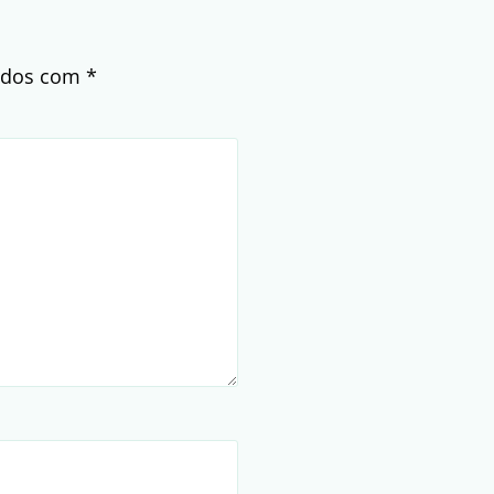
cados com
*