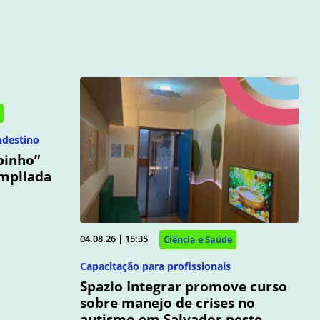
ndestino
binho”
ampliada
04.08.26 | 15:35
Ciência e Saúde
Capacitação para profissionais
Spazio Integrar promove curso
sobre manejo de crises no
autismo em Salvador neste