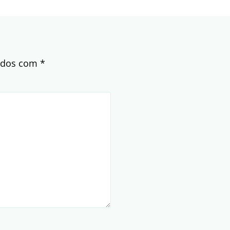
cados com
*