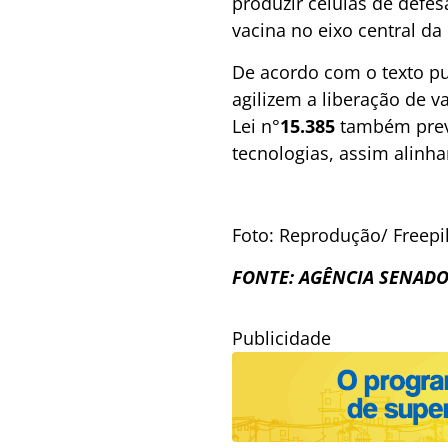
produzir células de defes
vacina no eixo central da
De acordo com o texto pub
agilizem a liberação de 
Lei n°
15.385
também prevê
tecnologias, assim alinha
Foto: Reprodução/ Freepi
FONTE: AGÊNCIA SENAD
Publicidade