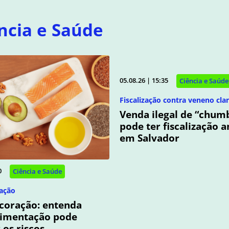
ncia e Saúde
05.08.26 | 15:35
Ciência e Saúde
Fiscalização contra veneno cla
Venda ilegal de “chum
pode ter fiscalização 
em Salvador
0
Ciência e Saúde
ação
coração: entenda
limentação pode
os riscos