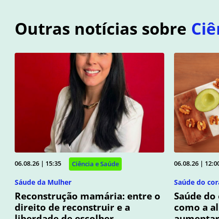
Outras notícias sobre
Ciê
06.08.26 | 15:35
06.08.26 | 12:0
Ciência e Saúde
Sáude da Mulher
Saúde do cor
Reconstrução mamária: entre o
Saúde do 
direito de reconstruir e a
como a a
liberdade de escolher
aumentar 