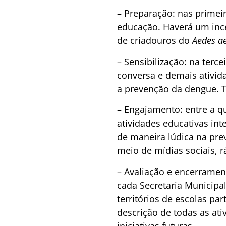
– Preparação: nas primei
educação. Haverá um incen
de criadouros do
Aedes ae
– Sensibilização: na terc
conversa e demais ativida
a prevenção da dengue. T
– Engajamento: entre a qu
atividades educativas int
de maneira lúdica na pr
meio de mídias sociais, rá
– Avaliação e encerramen
cada Secretaria Municipa
territórios de escolas pa
descrição de todas as ati
iniciativas futuras.