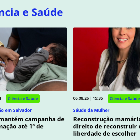
ncia e Saúde
4
06.08.26 | 15:35
Ciência e Saúde
Ciência e Saúde
ão em Salvador
Sáude da Mulher
 mantém campanha de
Reconstrução mamária
nação até 1º de
direito de reconstruir 
liberdade de escolher