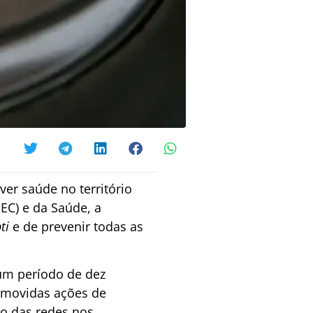
er saúde no território
EC) e da Saúde, a
ti
e de prevenir todas as
um período de dez
omovidas ações de
o das redes nos