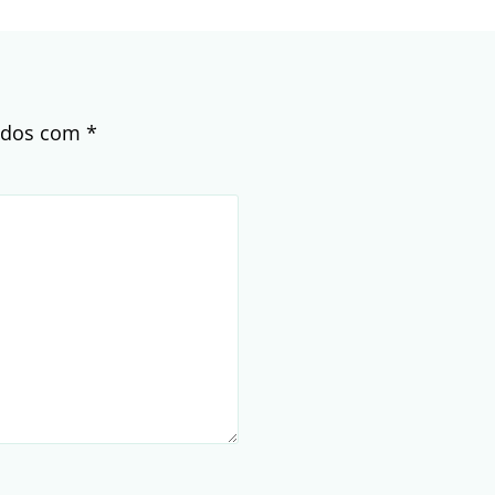
cados com
*