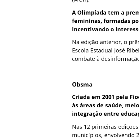
A Olimpíada tem a prem
femininas, formadas por
incentivando o interess
Na edição anterior, o prê
Escola Estadual José Rib
combate à desinformação
Obsma
Criada em 2001 pela Fio
às áreas de saúde, meio
integração entre educaç
Nas 12 primeiras edições,
municípios, envolvendo 28