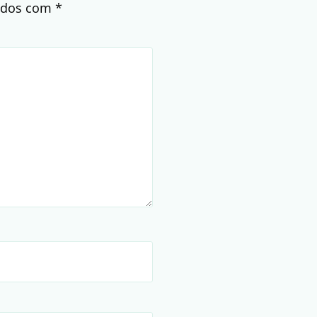
cados com
*