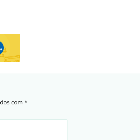
cados com
*