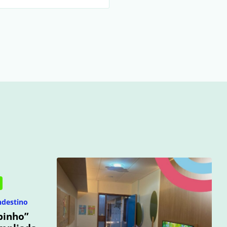
ndestino
binho”