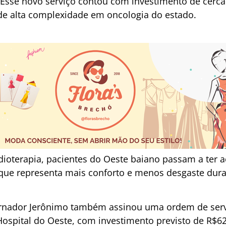
 Esse novo serviço contou com investimento de cerca
 de alta complexidade em oncologia do estado.
ioterapia, pacientes do Oeste baiano passam a ter 
que representa mais conforto e menos desgaste dur
rnador Jerônimo também assinou uma ordem de servi
ospital do Oeste, com investimento previsto de R$6