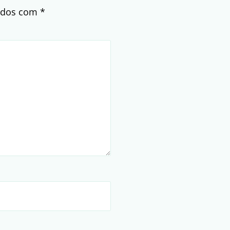
cados com
*