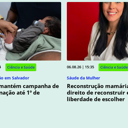
4
06.08.26 | 15:35
Ciência e Saúde
Ciência e Saúde
ão em Salvador
Sáude da Mulher
 mantém campanha de
Reconstrução mamária
nação até 1º de
direito de reconstruir 
liberdade de escolher