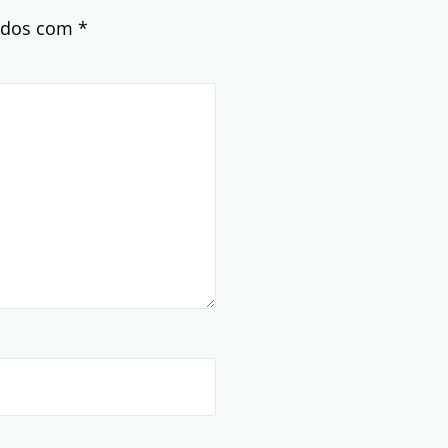
cados com
*