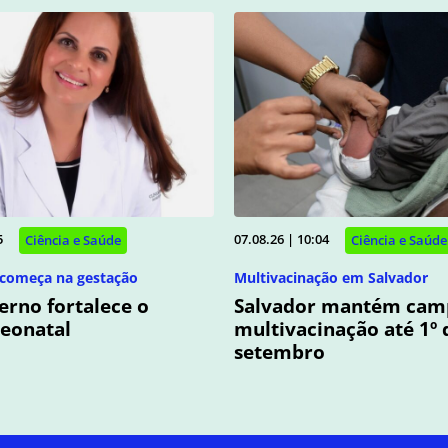
5
07.08.26 | 10:04
Ciência e Saúde
Ciência e Saúde
começa na gestação
Multivacinação em Salvador
erno fortalece o
Salvador mantém cam
eonatal
multivacinação até 1º 
setembro