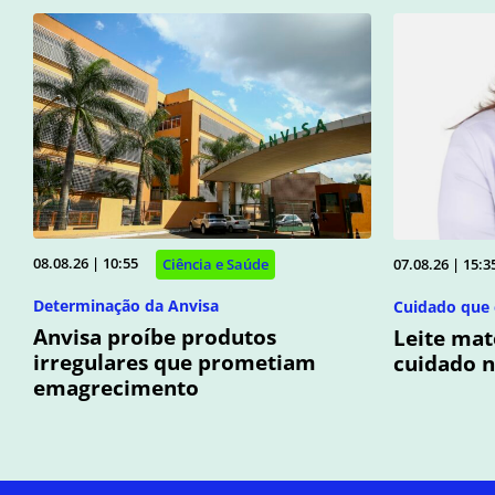
08.08.26 | 10:55
07.08.26 | 15:3
Ciência e Saúde
Determinação da Anvisa
Cuidado que 
Anvisa proíbe produtos
Leite mat
irregulares que prometiam
cuidado n
emagrecimento