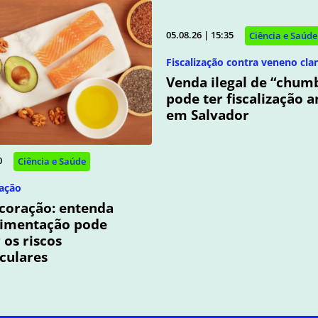
05.08.26 | 15:35
Ciência e Saúde
Fiscalização contra veneno cla
Venda ilegal de “chum
pode ter fiscalização 
em Salvador
0
Ciência e Saúde
ação
coração: entenda
limentação pode
os riscos
culares