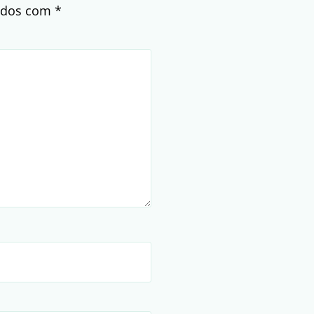
cados com
*