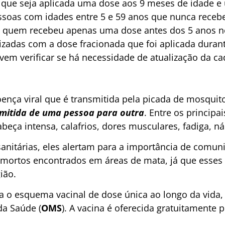
que seja aplicada uma dose aos 9 meses de idade e 
essoas com idades entre 5 e 59 anos que nunca rece
á quem recebeu apenas uma dose antes dos 5 anos ne
izadas com a dose fracionada que foi aplicada dura
m verificar se há necessidade de atualização da ca
nça viral que é transmitida pela picada de mosquito
mitida de uma pessoa para outra
. Entre os princip
cabeça intensa, calafrios, dores musculares, fadiga, n
anitárias, eles alertam para a importância de comun
 mortos encontrados em áreas de mata, já que esses
ião.
ta o esquema vacinal de dose única ao longo da vid
da Saúde (
OMS
). A vacina é oferecida gratuitamente 