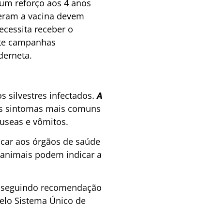
um reforço aos 4 anos
beram a vacina devem
cessita receber o
nte campanhas
derneta.
s silvestres infectados.
A
ais sintomas mais comuns
áuseas e vômitos.
icar aos órgãos de saúde
 animais podem indicar a
a, seguindo recomendação
pelo Sistema Único de