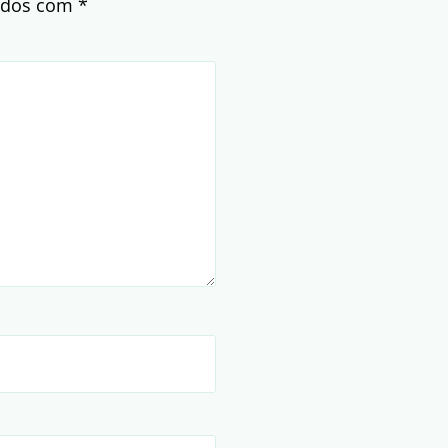
cados com
*