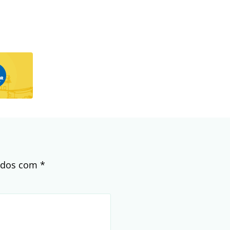
cados com
*