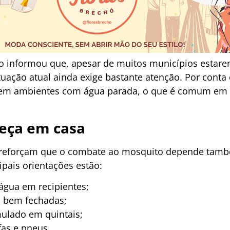
o informou que, apesar de muitos municípios estare
tuação atual ainda exige bastante atenção. Por conta
e em ambientes com água parada, o que é comum em 
eça em casa
 reforçam que o combate ao mosquito depende tamb
ipais orientações estão:
água em recipientes;
a bem fechadas;
mulado em quintais;
fas e pneus.