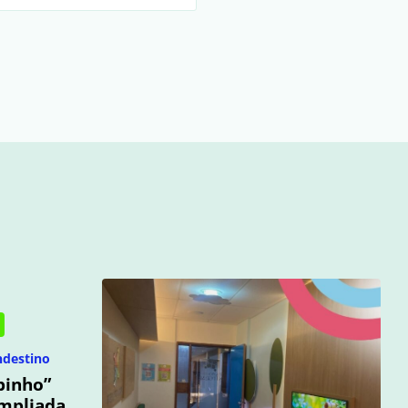
ndestino
binho”
ampliada