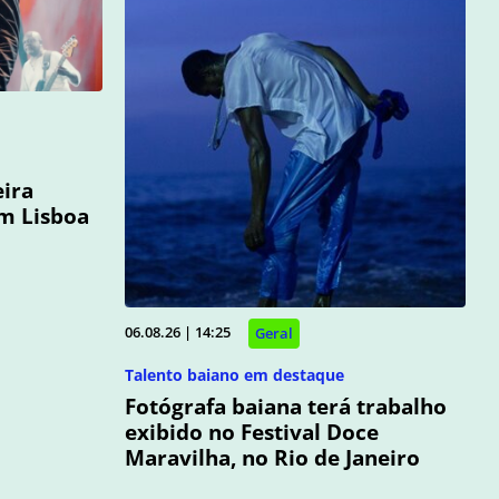
eira
em Lisboa
06.08.26 | 14:25
Geral
Talento baiano em destaque
Fotógrafa baiana terá trabalho
exibido no Festival Doce
Maravilha, no Rio de Janeiro