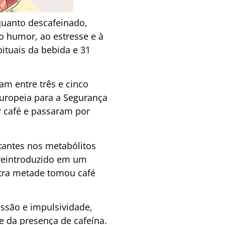
quanto descafeinado,
ao humor, ao estresse e à
ituais da bebida e 31
m entre três e cinco
Europeia para a Segurança
 café e passaram por
antes nos metabólitos
i reintroduzido em um
tra metade tomou café
ssão e impulsividade,
 da presença de cafeína.