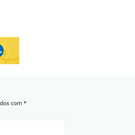
cados com
*