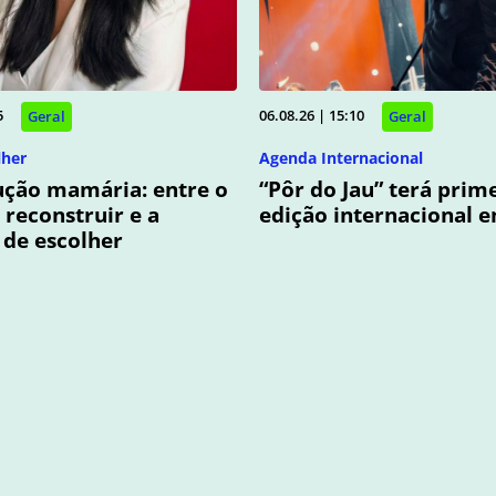
5
06.08.26 | 15:10
Geral
Geral
lher
Agenda Internacional
ução mamária: entre o
“Pôr do Jau” terá prim
 reconstruir e a
edição internacional 
 de escolher