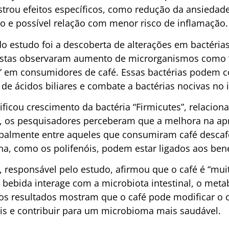
strou efeitos específicos, como redução da ansieda
ão e possível relação com menor risco de inflamação.
 estudo foi a descoberta de alterações em bactérias
tistas observaram aumento de microrganismos como “
 em consumidores de café. Essas bactérias podem co
 de ácidos biliares e combate a bactérias nocivas no i
ficou crescimento da bactéria “Firmicutes”, relacion
, os pesquisadores perceberam que a melhora na ap
palmente entre aqueles que consumiram café descaf
a, como os polifenóis, podem estar ligados aos benef
n, responsável pelo estudo, afirmou que o café é “mu
a bebida interage com a microbiota intestinal, o met
 os resultados mostram que o café pode modificar 
is e contribuir para um microbioma mais saudável.