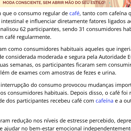
am que o consumo regular de
café
, tanto com cafeína 
 intestinal e influenciar diretamente fatores ligados 
nalisou 62 participantes, sendo 31 consumidores hab
 café regularmente.
am como consumidores habituais aqueles que ingeria
ade considerada moderada e segura pela Autoridade 
uas semanas, os participantes ficaram sem consumir
 além de exames com amostras de fezes e urina.
a interrupção do consumo provocou mudanças import
dos consumidores habituais. Depois disso, o café fo
de dos participantes recebeu café com
cafeína
e a ou
ram redução nos níveis de estresse percebido, depre
de ajudar no bem-estar emocional independentemente