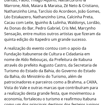
Dantas, Pablo, Thiago Aquino, Nattan,Bruno &
Marrone, Alok, Maiara & Maraisa, Zé Neto & Cristiano,
Nathanzinho Lima, Tarcísio do Acordeon, João Gomes,
Léo Estakazero, Nathanzinho Lima, Calcinha Preta,
Cacau com Leite, Iguinho & Lulinha, Waldonys, Lordão,
As Donas do Bar, Pedro Gabriel, Cris Mel, Marcynho
Sensação, entre muitos outros artistas que fizeram da
quinta edição do Itapedro um grande sucesso.
A realização do evento contou com o apoio da
Fundação Itabunense de Cultura e Cidadania em
nome de Aldo Rebouças, da Prefeitura de Itabuna
através do prefeito Augusto Castro, da Secretaria de
Turismo do Estado da Bahia, do Governo do Estado
da Bahia, do Ministério do Turismo, além de
patrocinadores e parceiros como a Brahma, a CAIXA,
Vista do Vale e outras marcas que contribuíram para
a realização desta grande festa, que movimentou a
economia, fortaleceu o turismo e reafirmou Itabuna
como um dos principais destinos dos festejos juninos