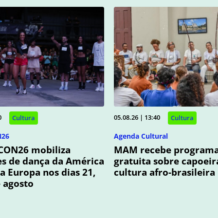
0
05.08.26 | 13:40
Cultura
Cultura
N26
Agenda Cultural
 CON26 mobiliza
MAM recebe program
es de dança da América
gratuita sobre capoeir
da Europa nos dias 21,
cultura afro-brasileira
e agosto