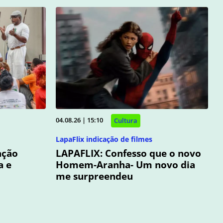
04.08.26 | 15:10
Cultura
LapaFlix indicação de filmes
ação
LAPAFLIX: Confesso que o novo
a e
Homem-Aranha- Um novo dia
me surpreendeu