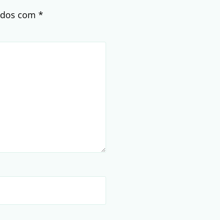
cados com
*