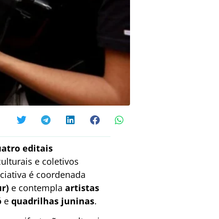
atro editais
ulturais e coletivos
iciativa é coordenada
r)
e contempla
artistas
ó
e
quadrilhas juninas
.