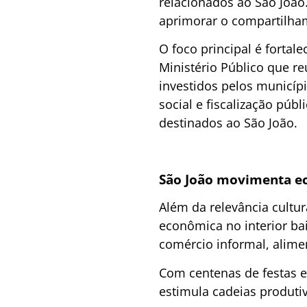
relacionados ao São João
aprimorar o compartilham
O foco principal é fortal
Ministério Público que re
investidos pelos municíp
social e fiscalização pú
destinados ao São João.
São João movimenta ec
Além da relevância cultu
econômica no interior ba
comércio informal, alime
Com centenas de festas e
estimula cadeias produtiv