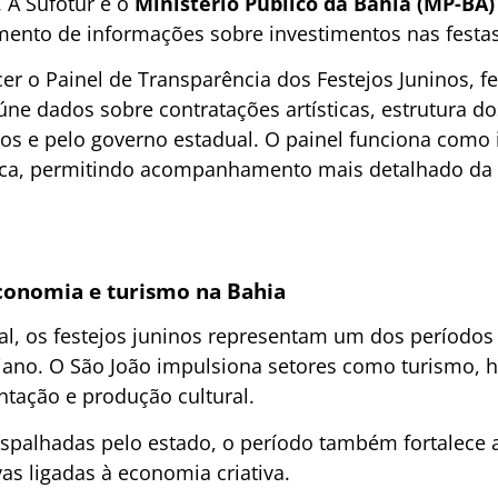
. A Sufotur e o
Ministério Público da Bahia (MP-BA)
ento de informações sobre investimentos nas festas
ecer o Painel de Transparência dos Festejos Juninos, 
úne dados sobre contratações artísticas, estrutura do
ios e pelo governo estadual. O painel funciona como
blica, permitindo acompanhamento mais detalhado da 
onomia e turismo na Bahia
ral, os festejos juninos representam um dos períod
iano. O São João impulsiona setores como turismo, ho
ntação e produção cultural.
spalhadas pelo estado, o período também fortalece ar
as ligadas à economia criativa.