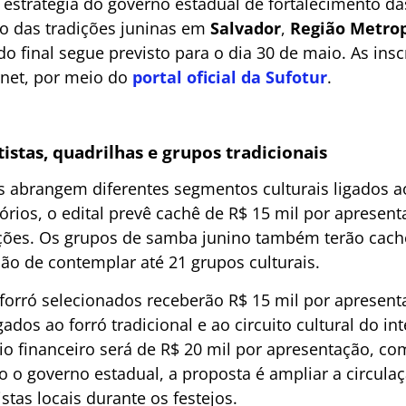
 estratégia do governo estadual de fortalecimento da
ão das tradições juninas em
Salvador
,
Região Metro
do final segue previsto para o dia 30 de maio. As insc
rnet, por meio do
portal oficial da Sufotur
.
istas, quadrilhas e grupos tradicionais
s abrangem diferentes segmentos culturais ligados ao
órios, o edital prevê cachê de R$ 15 mil por apresen
ações. Os grupos de samba junino também terão cach
ão de contemplar até 21 grupos culturais.
e forró selecionados receberão R$ 15 mil por apresent
gados ao forró tradicional e ao circuito cultural do in
io financeiro será de R$ 20 mil por apresentação, co
 o governo estadual, a proposta é ampliar a circulaçã
stas locais durante os festejos.