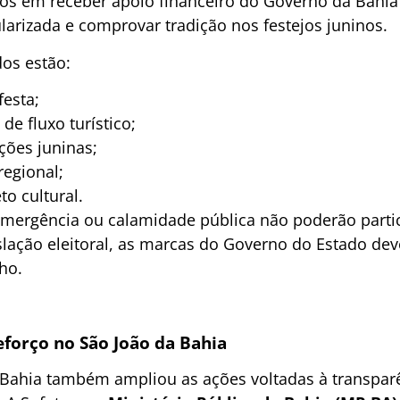
os em receber apoio financeiro do Governo da Bahia
larizada e comprovar tradição nos festejos juninos.
dos estão:
festa;
de fluxo turístico;
ições juninas;
egional;
to cultural.
mergência ou calamidade pública não poderão partici
slação eleitoral, as marcas do Governo do Estado dev
lho.
forço no São João da Bahia
Bahia também ampliou as ações voltadas à transparê