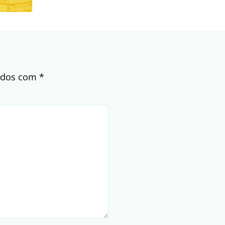
cados com
*