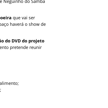
tre Neguinho do Samba
poeira
que vai ser
spaço haverá o show de
o do DVD do projeto
ento pretende reunir
alimento;
;