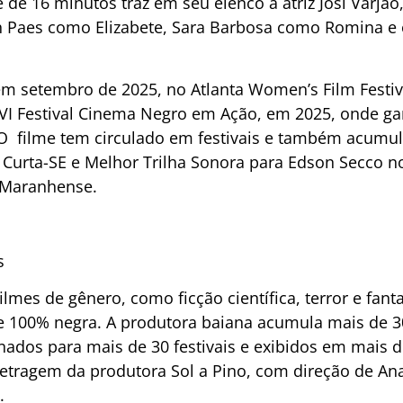
 de 16 minutos traz em seu elenco a atriz Josi Varjã
h Paes como Elizabete, Sara Barbosa como Romina e o
 em setembro de 2025, no Atlanta Women’s Film Festiv
o VI Festival Cinema Negro em Ação, em 2025, onde 
O filme tem circulado em festivais e também acumu
l Curta-SE e Melhor Trilha Sonora para Edson Secco n
 Maranhense.
s
mes de gênero, como ficção científica, terror e fant
e 100% negra. A produtora baiana acumula mais de 3
nados para mais de 30 festivais e exibidos em mais d
metragem da produtora Sol a Pino, com direção de A
.