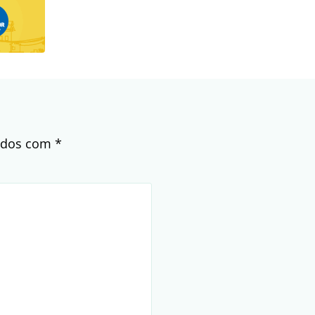
cados com
*