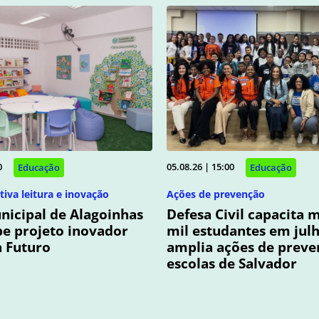
0
05.08.26 | 15:00
Educação
Educação
tiva leitura e inovação
Ações de prevenção
nicipal de Alagoinhas
Defesa Civil capacita m
be projeto inovador
mil estudantes em julh
a Futuro
amplia ações de preve
escolas de Salvador