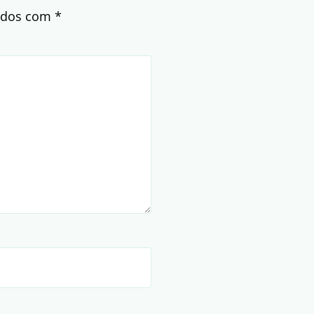
cados com
*