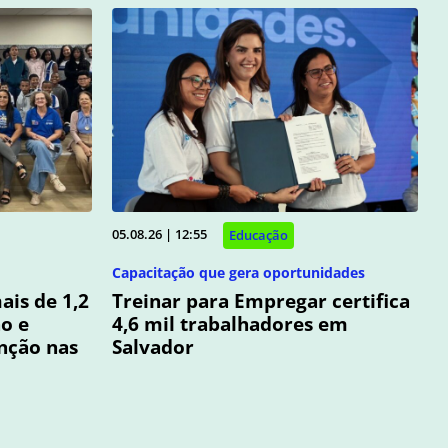
05.08.26 | 12:55
Educação
Capacitação que gera oportunidades
ais de 1,2
Treinar para Empregar certifica
o e
4,6 mil trabalhadores em
nção nas
Salvador