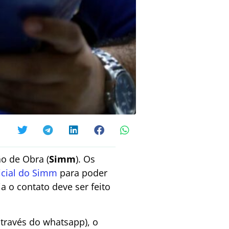
o de Obra (
Simm
). Os
ficial do Simm
para poder
a o contato deve ser feito
través do whatsapp), o