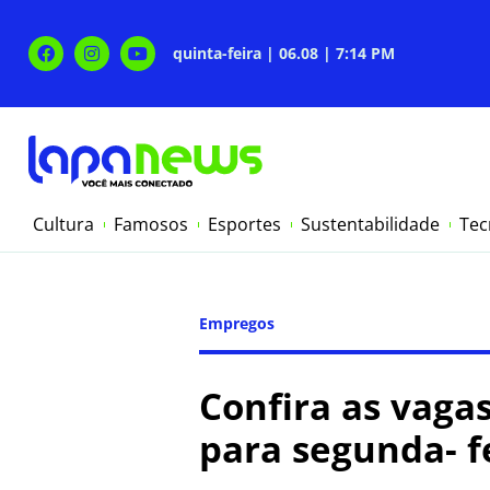
quinta-feira | 06.08 | 7:14 PM
Cultura
Famosos
Esportes
Sustentabilidade
Tec
Empregos
Confira as vaga
para segunda- fe