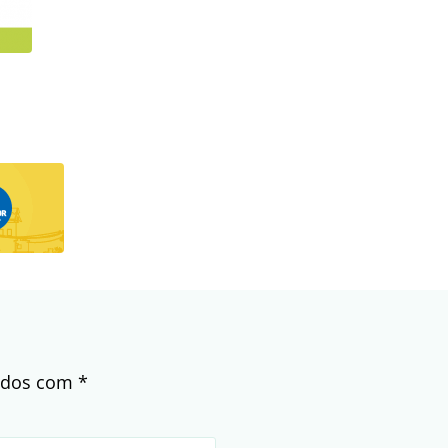
cados com
*