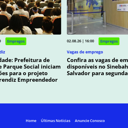
02.08.26 | 16:00
0
Empregos
Empregos
Vagas de emprego
diz
Confira as vagas de e
ade: Prefeitura de
disponíveis no Sinebah
e Parque Social iniciam
Salvador para segunda-
ções para o projeto
rendiz Empreendedor
Home
Últimas Notícias
Anuncie Conosco