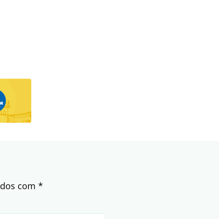
cados com
*