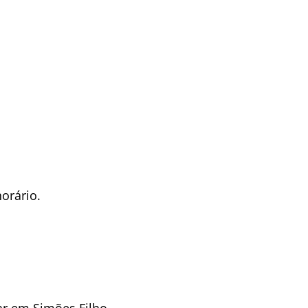
orário.
ar em Simões Filho.