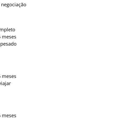
e negociação
ompleto
6 meses
 pesado
6 meses
iajar
6 meses