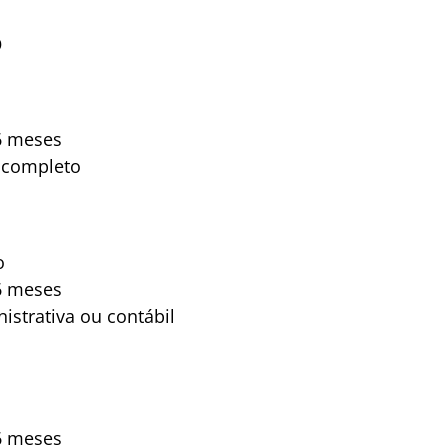
O
6 meses
 completo
o
6 meses
istrativa ou contábil
6 meses