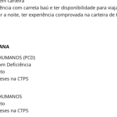
em carteira
ência com carreta baú e ter disponibilidade para viaja
r a noite, ter experiência comprovada na carteira d
TANA
 HUMANOS (PCD)
om Deficiência
eto
eses na CTPS
 HUMANOS
eto
eses na CTPS