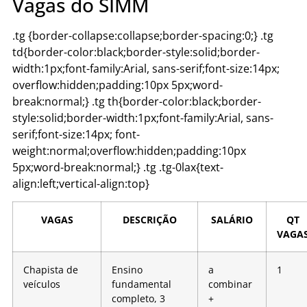
Vagas do SIMM
.tg {border-collapse:collapse;border-spacing:0;} .tg
td{border-color:black;border-style:solid;border-
width:1px;font-family:Arial, sans-serif;font-size:14px;
overflow:hidden;padding:10px 5px;word-
break:normal;} .tg th{border-color:black;border-
style:solid;border-width:1px;font-family:Arial, sans-
serif;font-size:14px; font-
weight:normal;overflow:hidden;padding:10px
5px;word-break:normal;} .tg .tg-0lax{text-
align:left;vertical-align:top}
VAGAS
DESCRIÇÃO
SALÁRIO
QT
VAGA
Chapista de
Ensino
a
1
veículos
fundamental
combinar
completo, 3
+