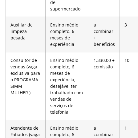
de
supermercado.
Auxiliar de
Ensino médio
a
3
limpeza
completo, 6
combinar
pesada
meses de
+
experiência
benefícios
Consultor de
Ensino médio
1.330,00 +
10
vendas (vaga
completo, 6
comissão
exclusiva para
meses de
o PROGRAMA
experiência,
SIMM
desejável ter
MULHER )
trabalhado com
vendas de
serviços de
telefonia.
Atendente de
Ensino médio
a
1
Fatiados (vaga
completo, 6
combinar