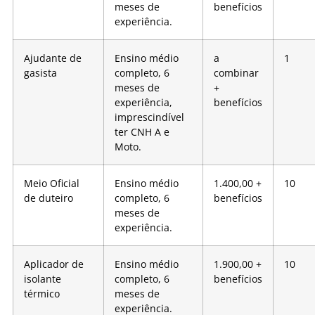
meses de
benefícios
experiência.
Ajudante de
Ensino médio
a
1
gasista
completo, 6
combinar
meses de
+
experiência,
benefícios
imprescindível
ter CNH A e
Moto.
Meio Oficial
Ensino médio
1.400,00 +
10
de duteiro
completo, 6
benefícios
meses de
experiência.
Aplicador de
Ensino médio
1.900,00 +
10
isolante
completo, 6
benefícios
térmico
meses de
experiência.