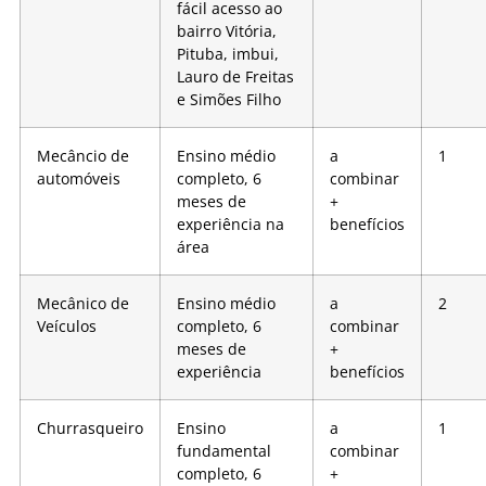
fácil acesso ao
bairro Vitória,
Pituba, imbui,
Lauro de Freitas
e Simões Filho
Mecâncio de
Ensino médio
a
1
automóveis
completo, 6
combinar
meses de
+
experiência na
benefícios
área
Mecânico de
Ensino médio
a
2
Veículos
completo, 6
combinar
meses de
+
experiência
benefícios
Churrasqueiro
Ensino
a
1
fundamental
combinar
completo, 6
+