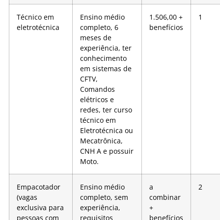
Técnico em
Ensino médio
1.506,00 +
1
eletrotécnica
completo, 6
benefícios
meses de
experiência, ter
conhecimento
em sistemas de
CFTV,
Comandos
elétricos e
redes, ter curso
técnico em
Eletrotécnica ou
Mecatrônica,
CNH A e possuir
Moto.
Empacotador
Ensino médio
a
2
(vagas
completo, sem
combinar
exclusiva para
experiência,
+
pessoas com
requisitos
benefícios