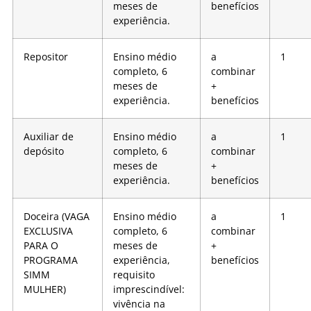
meses de
benefícios
experiência.
Repositor
Ensino médio
a
1
completo, 6
combinar
meses de
+
experiência.
benefícios
Auxiliar de
Ensino médio
a
1
depósito
completo, 6
combinar
meses de
+
experiência.
benefícios
Doceira (VAGA
Ensino médio
a
1
EXCLUSIVA
completo, 6
combinar
PARA O
meses de
+
PROGRAMA
experiência,
benefícios
SIMM
requisito
MULHER)
imprescindível:
vivência na