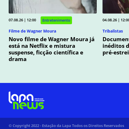
07.08.26 | 12:00
04.08.26 | 12:0
Entretenimento
Filme de Wagner Moura
Tribalistas
Novo filme de Wagner Moura já
Documentá
está na Netflix e mistura
inéditos 
suspense, ficção científica e
pré-estre
drama
© Copyright 2022 - Estação da Lapa Todos os Direitos Reservados