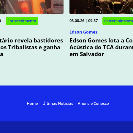
0
03.08.26 | 09:37
Entretenimento
Entretenimento
Edson Gomes
rio revela bastidores
Edson Gomes lota a C
dos Tribalistas e ganha
Acústica do TCA duran
ia
em Salvador
Home
Últimas Notícias
Anuncie Conosco