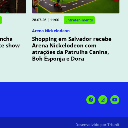
28.07.26 | 11:00
Entretenimento
Arena Nickelodeon
oncha
Shopping em Salvador recebe
te show
Arena Nickelodeon com
atrações da Patrulha Canina,
Bob Esponja e Dora
Desenvolvido por Triunit