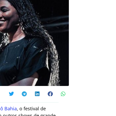
lô Bahia
, o festival de
om outros shows de grande