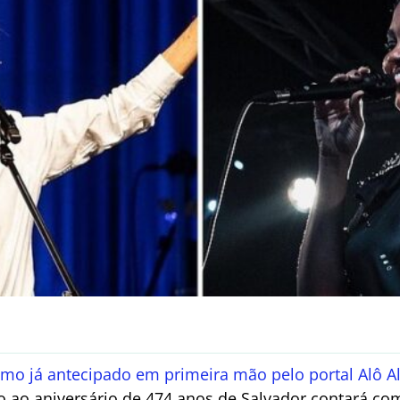
mo já antecipado em primeira mão pelo portal Alô A
o ao aniversário de 474 anos de Salvador contará c