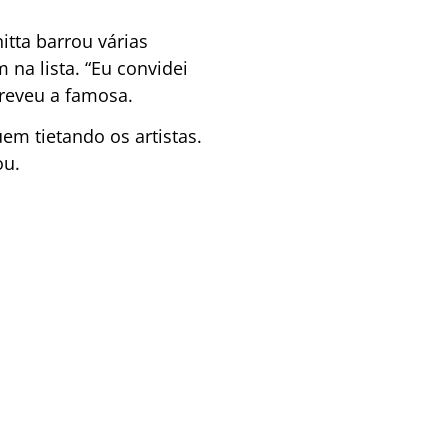
itta barrou várias
a lista. “Eu convidei
creveu a famosa.
em tietando os artistas.
ou.