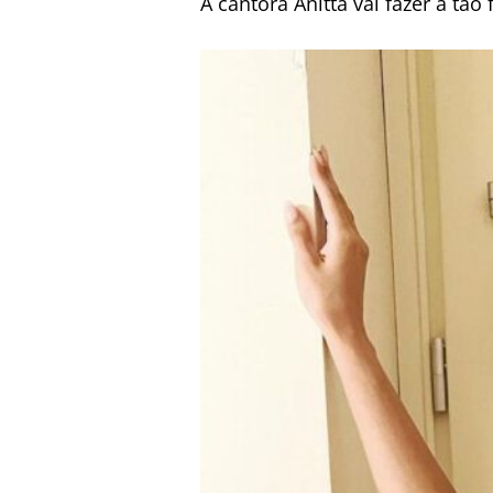
A cantora Anitta vai fazer a tã