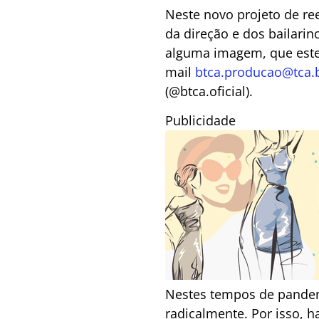
Neste novo projeto de re
da direção e dos bailarin
alguma imagem, que estej
mail
btca.producao@tca.b
(@btca.oficial).
Publicidade
Nestes tempos de pandem
radicalmente. Por isso, 