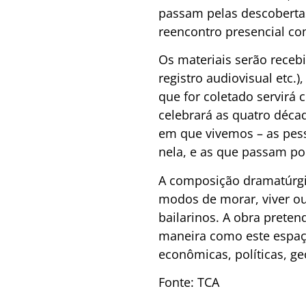
passam pelas descobertas
reencontro presencial co
Os materiais serão receb
registro audiovisual etc
que for coletado servirá
celebrará as quatro déca
em que vivemos – as pes
nela, e as que passam por
A composição dramatúrgic
modos de morar, viver ou
bailarinos. A obra prete
maneira como este espaço
econômicas, políticas, geo
Fonte: TCA