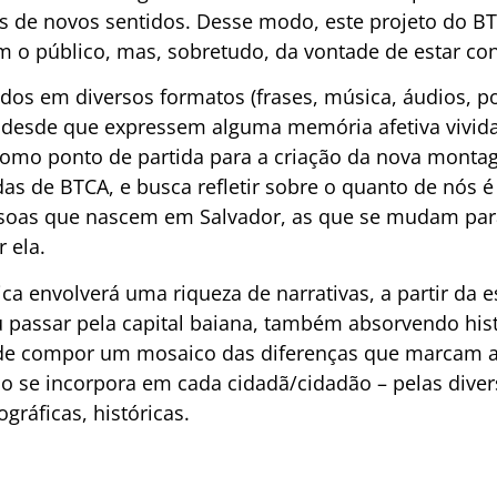
 de novos sentidos. Desse modo, este projeto do B
m o público, mas, sobretudo, da vontade de estar con
idos em diversos formatos (frases, música, áudios, p
.), desde que expressem alguma memória afetiva vivid
 como ponto de partida para a criação da nova mont
das de BTCA, e busca refletir sobre o quanto de nós 
soas que nascem em Salvador, as que se mudam para
 ela.
a envolverá uma riqueza de narrativas, a partir da e
 passar pela capital baiana, também absorvendo hist
nde compor um mosaico das diferenças que marcam a 
 se incorpora em cada cidadã/cidadão – pelas divers
gráficas, históricas.