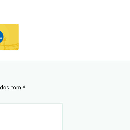
cados com
*