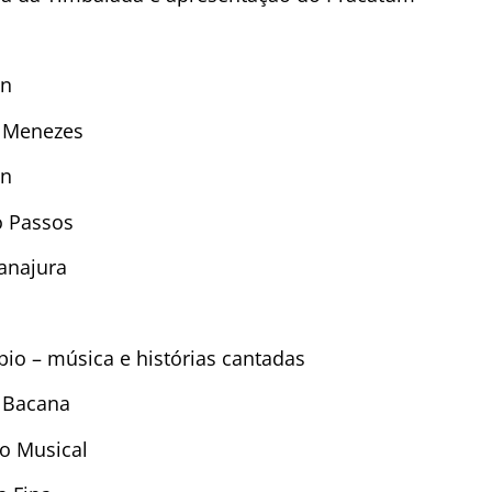
un
o Menezes
un
o Passos
Tanajura
pio – música e histórias cantadas
a Bacana
ço Musical