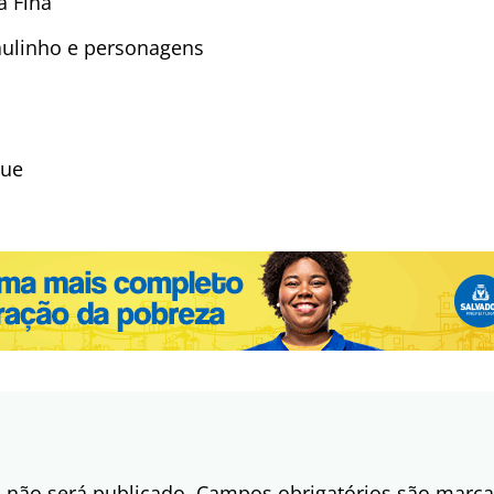
a Fina
Paulinho e personagens
que
 não será publicado.
Campos obrigatórios são mar