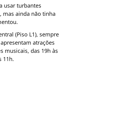
a usar turbantes
s, mas ainda não tinha
mentou.
ntral (Piso L1), sempre
e apresentam atrações
s musicais, das 19h às
s 11h.