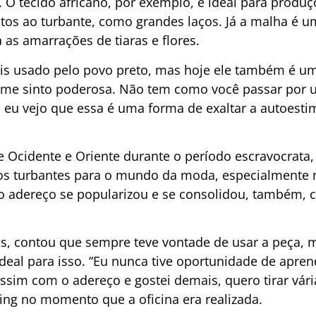
. O tecido africano, por exemplo, é ideal para produ
tos ao turbante, como grandes laços. Já a malha é um
as amarrações de tiaras e flores.
is usado pelo povo preto, mas hoje ele também é um
u me sinto poderosa. Não tem como você passar por 
, eu vejo que essa é uma forma de exaltar a autoesti
e Ocidente e Oriente durante o período escravocrata, 
 os turbantes para o mundo da moda, especialmente 
 o adereço se popularizou e se consolidou, também,
s, contou que sempre teve vontade de usar a peça, m
ideal para isso. “Eu nunca tive oportunidade de apr
assim com o adereço e gostei demais, quero tirar vária
ng no momento que a oficina era realizada.