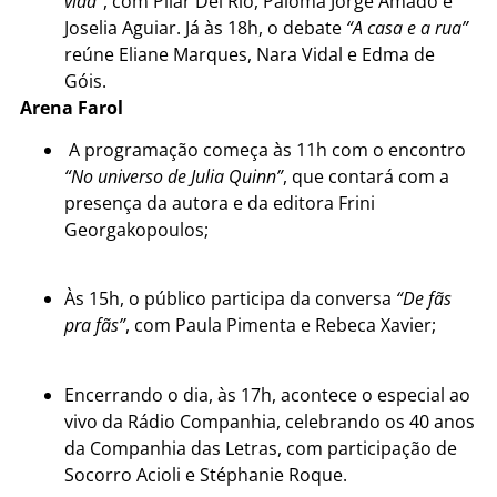
vida”
, com Pilar Del Río, Paloma Jorge Amado e
Joselia Aguiar. Já às 18h, o debate
“A casa e a rua”
reúne Eliane Marques, Nara Vidal e Edma de
Góis.
Arena Farol
A programação começa às 11h com o encontro
“No universo de Julia Quinn”
, que contará com a
presença da autora e da editora Frini
Georgakopoulos;
Às 15h, o público participa da conversa
“De fãs
pra fãs”
, com Paula Pimenta e Rebeca Xavier;
Encerrando o dia, às 17h, acontece o especial ao
vivo da Rádio Companhia, celebrando os 40 anos
da Companhia das Letras, com participação de
Socorro Acioli e Stéphanie Roque.