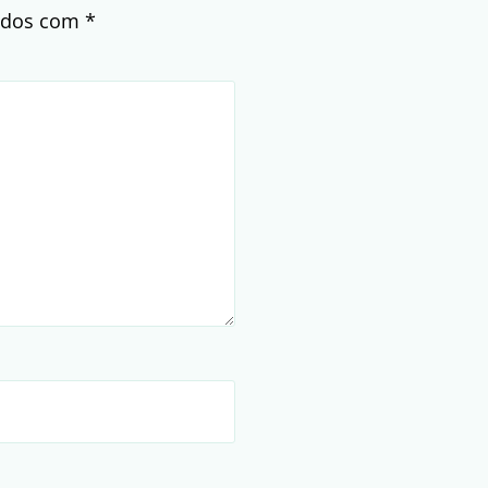
cados com
*