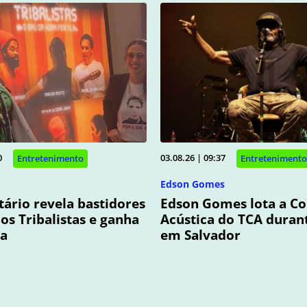
0
03.08.26 | 09:37
Entretenimento
Entretenimento
Edson Gomes
rio revela bastidores
Edson Gomes lota a C
dos Tribalistas e ganha
Acústica do TCA duran
ia
em Salvador