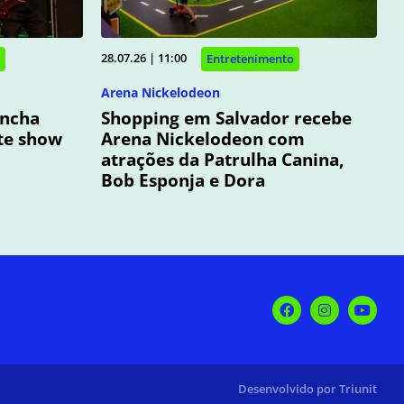
28.07.26 | 11:00
Entretenimento
Arena Nickelodeon
oncha
Shopping em Salvador recebe
te show
Arena Nickelodeon com
atrações da Patrulha Canina,
Bob Esponja e Dora
Desenvolvido por Triunit