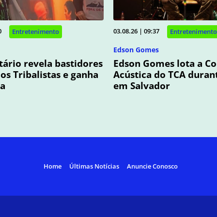
0
03.08.26 | 09:37
Entretenimento
Entretenimento
Edson Gomes
rio revela bastidores
Edson Gomes lota a C
dos Tribalistas e ganha
Acústica do TCA duran
ia
em Salvador
Home
Últimas Notícias
Anuncie Conosco