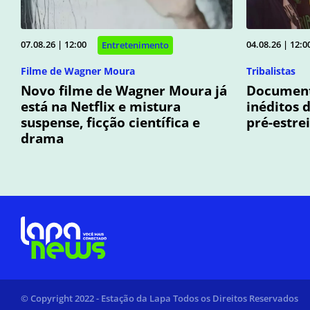
07.08.26 | 12:00
04.08.26 | 12:0
Entretenimento
Filme de Wagner Moura
Tribalistas
Novo filme de Wagner Moura já
Documentá
está na Netflix e mistura
inéditos 
suspense, ficção científica e
pré-estre
drama
© Copyright 2022 - Estação da Lapa Todos os Direitos Reservados